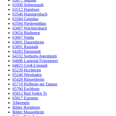
63477 Maintal
63500 Seligenstadt
63512 Hainburg
63546 Hammersbach
63584 Gründau
63594 Niedermittlau
63607 Wächtersbach
63654 Büdingen
63667 Nidda
63691 Dauernheim
63691 Ranstadt
64283 Darmstadt
64332 Seeheim-Jugenheim
64686 Lautertal Felsenmeer
64823 Groß-Umstadt
65239 Hochheim
65246 Wiesbaden
65428 Rüsselsheim
65719 Hofheim am Taunus
65760 Eschborn
65812 Bad Soden Ts
65817 Eppstein
Allgemein
Bilder Bornheim
Bilder Massenheim