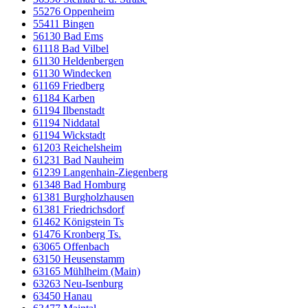
55276 Oppenheim
55411 Bingen
56130 Bad Ems
61118 Bad Vilbel
61130 Heldenbergen
61130 Windecken
61169 Friedberg
61184 Karben
61194 Ilbenstadt
61194 Niddatal
61194 Wickstadt
61203 Reichelsheim
61231 Bad Nauheim
61239 Langenhain-Ziegenberg
61348 Bad Homburg
61381 Burgholzhausen
61381 Friedrichsdorf
61462 Königstein Ts
61476 Kronberg Ts.
63065 Offenbach
63150 Heusenstamm
63165 Mühlheim (Main)
63263 Neu-Isenburg
63450 Hanau