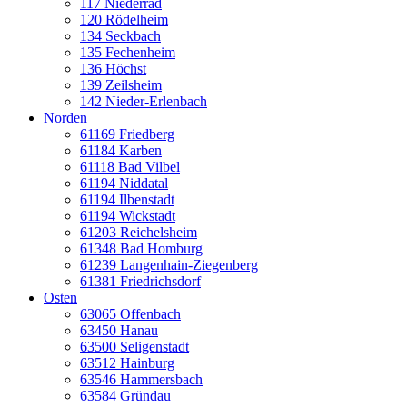
117 Niederrad
120 Rödelheim
134 Seckbach
135 Fechenheim
136 Höchst
139 Zeilsheim
142 Nieder-Erlenbach
Norden
61169 Friedberg
61184 Karben
61118 Bad Vilbel
61194 Niddatal
61194 Ilbenstadt
61194 Wickstadt
61203 Reichelsheim
61348 Bad Homburg
61239 Langenhain-Ziegenberg
61381 Friedrichsdorf
Osten
63065 Offenbach
63450 Hanau
63500 Seligenstadt
63512 Hainburg
63546 Hammersbach
63584 Gründau