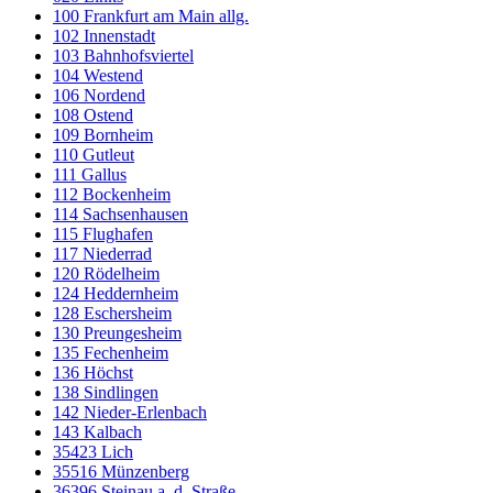
100 Frankfurt am Main allg.
102 Innenstadt
103 Bahnhofsviertel
104 Westend
106 Nordend
108 Ostend
109 Bornheim
110 Gutleut
111 Gallus
112 Bockenheim
114 Sachsenhausen
115 Flughafen
117 Niederrad
120 Rödelheim
124 Heddernheim
128 Eschersheim
130 Preungesheim
135 Fechenheim
136 Höchst
138 Sindlingen
142 Nieder-Erlenbach
143 Kalbach
35423 Lich
35516 Münzenberg
36396 Steinau a. d. Straße