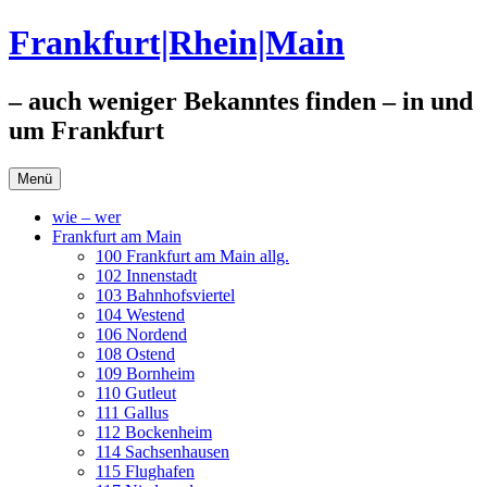
Zum
Frankfurt|Rhein|Main
Inhalt
springen
– auch weniger Bekanntes finden – in und
um Frankfurt
Menü
wie – wer
Frankfurt am Main
100 Frankfurt am Main allg.
102 Innenstadt
103 Bahnhofsviertel
104 Westend
106 Nordend
108 Ostend
109 Bornheim
110 Gutleut
111 Gallus
112 Bockenheim
114 Sachsenhausen
115 Flughafen