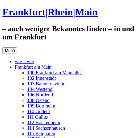
Zum
Frankfurt|Rhein|Main
Inhalt
springen
– auch weniger Bekanntes finden – in und
um Frankfurt
Menü
wie – wer
Frankfurt am Main
100 Frankfurt am Main allg.
102 Innenstadt
103 Bahnhofsviertel
104 Westend
106 Nordend
108 Ostend
109 Bornheim
110 Gutleut
111 Gallus
112 Bockenheim
114 Sachsenhausen
115 Flughafen