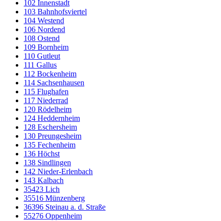
102 Innenstadt
103 Bahnhofsviertel
104 Westend
106 Nordend
108 Ostend
109 Bornheim
110 Gutleut
111 Gallus
112 Bockenheim
114 Sachsenhausen
115 Flughafen
117 Niederrad
120 Rödelheim
124 Heddernheim
128 Eschersheim
130 Preungesheim
135 Fechenheim
136 Höchst
138 Sindlingen
142 Nieder-Erlenbach
143 Kalbach
35423 Lich
35516 Münzenberg
36396 Steinau a. d. Straße
55276 Oppenheim