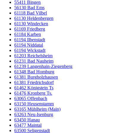
55411 Bingen
56130 Bad Ems
61118 Bad Vilbel
61130 Heldenbergen
61130 Windecken
61169 Friedberg
61184 Karben
61194 Ilbenstadt
61194 Niddatal
61194 Wickstadt
61203 Reichelsheim
61231 Bad Nauheim
61239 Langenhain-Ziegenberg
61348 Bad Homburg
61381 Burgholzhausen
61381 Friedrichsdorf
61462 Königstein Ts
61476 Kronberg Ts.
63065 Offenbach
63150 Heusenstamm
63165 Mühlheim (Main)
63263 Neu-Isenburg
63450 Hanau
63477 Maintal
63500 Seligenstadt