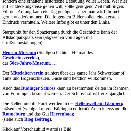
sondern eine erhaltene historische Bebauung voller Leben. Wer hier
auf Entdeckungsreise gehen will, sollte genügend Zeit mitbringen.
Für den Anfang kann ein Tag genügen – aber man wird für mehr
gerne wiederkommen. Die folgenden Bilder sollen einen ersten
Eindruck vermitteln. Weitere Infos gibt es unter den Links.
Startpunkt für den Spaziergang durch die Geschichte kann der
Altstadtparkplatz sein (abgesehen von Tagen mit
Großveranstaltungen).
Heuson-Museum
(Stadtgeschichte – Heimat des
Geschichtsvereins
),
das
50er-Jahre-Museum, …
Der
Mittelalterverein
trainiert über das ganze Jahr Schwertkampf,
Tanz und Bogenschießen. Gäste sind herzlich willkommen.
Auch das
Büdinger Schloss
kann zu bestimmten Zeiten im Rahmen
von Führungen besucht werden. Der Schlosshof ist frei zugänglich.
Die Kelten und ihr Fürst werden in der
Keltenwelt am Glauberg
präsentiert (wenige km von Büdingen entfernt). Auch interssant: die
Ronneburg
und das Gut
Herrenhaag
(siehe auch
Blog-Beitrag
).
Klick auf Vorschaubild = großes Bild