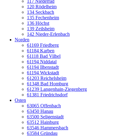
117 Niederrad
120 Rödelheim
134 Seckbach
135 Fechenheim
136 Höchst
139 Zeilsheim
142 Nieder-Erlenbach
Norden
61169 Friedberg
61184 Karben
61118 Bad Vilbel
61194 Niddatal
61194 Ilbenstadt
61194 Wickstadt
61203 Reichelsheim
61348 Bad Homburg
61239 Langenhain-Ziegenberg
61381 Friedrichsdorf
Osten
63065 Offenbach
63450 Hanau
63500 Seligenstadt
63512 Hainburg
63546 Hammersbach
63584 Gründau