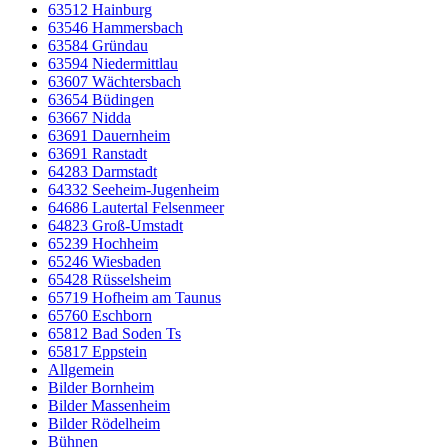
63512 Hainburg
63546 Hammersbach
63584 Gründau
63594 Niedermittlau
63607 Wächtersbach
63654 Büdingen
63667 Nidda
63691 Dauernheim
63691 Ranstadt
64283 Darmstadt
64332 Seeheim-Jugenheim
64686 Lautertal Felsenmeer
64823 Groß-Umstadt
65239 Hochheim
65246 Wiesbaden
65428 Rüsselsheim
65719 Hofheim am Taunus
65760 Eschborn
65812 Bad Soden Ts
65817 Eppstein
Allgemein
Bilder Bornheim
Bilder Massenheim
Bilder Rödelheim
Bühnen