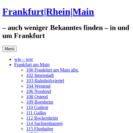
Zum
Frankfurt|Rhein|Main
Inhalt
springen
– auch weniger Bekanntes finden – in und
um Frankfurt
Menü
wie – wer
Frankfurt am Main
100 Frankfurt am Main allg.
102 Innenstadt
103 Bahnhofsviertel
104 Westend
106 Nordend
108 Ostend
109 Bornheim
110 Gutleut
111 Gallus
112 Bockenheim
114 Sachsenhausen
115 Flughafen