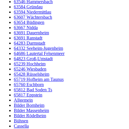
63546 Hammersbach
63584 Gründau
63594 Niedermittlau
63607 Wächtersbach
63654 Büdingen
63667 Nidda
63691 Dauernheim
63691 Ranstadt
64283 Darmstadt
64332 Seeheim-Jugenheim
64686 Lautertal Felsenmeer
64823 Groß-Umstadt
65239 Hochheim
65246 Wiesbaden
65428 Rüsselsheim
65719 Hofheim am Taunus
65760 Eschborn
65812 Bad Soden Ts
65817 Eppstein
Allgemein
Bilder Bornheim
Bilder Massenheim
Bilder Rödelheim
Bühnen
Cassella