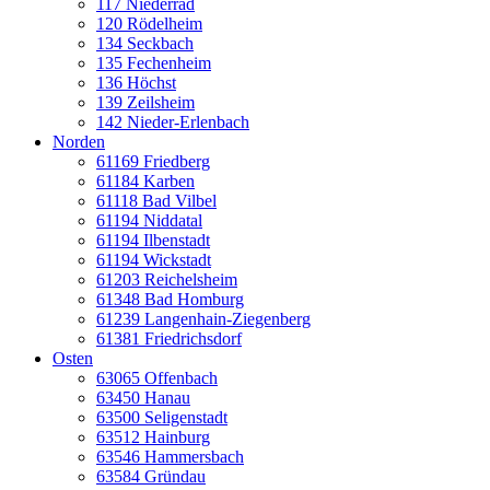
117 Niederrad
120 Rödelheim
134 Seckbach
135 Fechenheim
136 Höchst
139 Zeilsheim
142 Nieder-Erlenbach
Norden
61169 Friedberg
61184 Karben
61118 Bad Vilbel
61194 Niddatal
61194 Ilbenstadt
61194 Wickstadt
61203 Reichelsheim
61348 Bad Homburg
61239 Langenhain-Ziegenberg
61381 Friedrichsdorf
Osten
63065 Offenbach
63450 Hanau
63500 Seligenstadt
63512 Hainburg
63546 Hammersbach
63584 Gründau