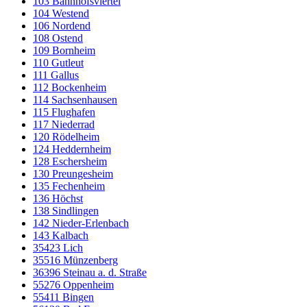
103 Bahnhofsviertel
104 Westend
106 Nordend
108 Ostend
109 Bornheim
110 Gutleut
111 Gallus
112 Bockenheim
114 Sachsenhausen
115 Flughafen
117 Niederrad
120 Rödelheim
124 Heddernheim
128 Eschersheim
130 Preungesheim
135 Fechenheim
136 Höchst
138 Sindlingen
142 Nieder-Erlenbach
143 Kalbach
35423 Lich
35516 Münzenberg
36396 Steinau a. d. Straße
55276 Oppenheim
55411 Bingen