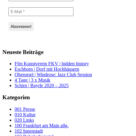
Neueste Beiträge
Ffm Kunstverein FKV | hidden history
Eschborn | Dorf mit Hochhäusern
Oberursel | Windrose: Jazz Club Session
4 Tage | 3 x Musik
Schirn | Bayrle 2020 – 2025
Kategorien
001 Presse
010 Kultur
020 Links
100 Frankfurt am Main allg.
102 Innenstadt