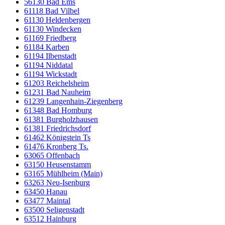
56130 Bad Ems
61118 Bad Vilbel
61130 Heldenbergen
61130 Windecken
61169 Friedberg
61184 Karben
61194 Ilbenstadt
61194 Niddatal
61194 Wickstadt
61203 Reichelsheim
61231 Bad Nauheim
61239 Langenhain-Ziegenberg
61348 Bad Homburg
61381 Burgholzhausen
61381 Friedrichsdorf
61462 Königstein Ts
61476 Kronberg Ts.
63065 Offenbach
63150 Heusenstamm
63165 Mühlheim (Main)
63263 Neu-Isenburg
63450 Hanau
63477 Maintal
63500 Seligenstadt
63512 Hainburg