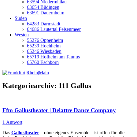
63594 Niedermittlau
63654 Büdingen
63691 Dauernheim
Süden
64283 Darmstadt
64686 Lautertal Felsenmeer
Westen
55276 Oppenheim
65239 Hochheim
65246 Wiesbaden
65719 Hofheim am Taunus
65760 Eschborn
Kategoriearchiv:
111 Gallus
Ffm Gallustheater | Delattre Dance Company
1 Antwort
Das
Gallustheater
– ohne eigenes Ensemble – ist offen für alle