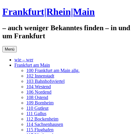
Zum
Frankfurt|Rhein|Main
Inhalt
springen
– auch weniger Bekanntes finden – in und
um Frankfurt
Menü
wie – wer
Frankfurt am Main
100 Frankfurt am Main allg.
102 Innenstadt
103 Bahnhofsviertel
104 Westend
106 Nordend
108 Ostend
109 Bornheim
110 Gutleut
111 Gallus
112 Bockenheim
114 Sachsenhausen
115 Flughafen