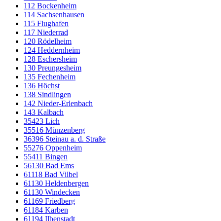
112 Bockenheim
114 Sachsenhausen
115 Flughafen
117 Niederrad
120 Rödelheim
124 Heddernheim
128 Eschersheim
130 Preungesheim
135 Fechenheim
136 Höchst
138 Sindlingen
142 Nieder-Erlenbach
143 Kalbach
35423 Lich
35516 Münzenberg
36396 Steinau a. d. Straße
55276 Oppenheim
55411 Bingen
56130 Bad Ems
61118 Bad Vilbel
61130 Heldenbergen
61130 Windecken
61169 Friedberg
61184 Karben
61194 Ilbenstadt