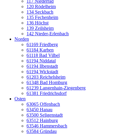
117 Niederrad
120 Rödelheim
134 Seckbach
135 Fechenheim
136 Höchst
139 Zeilsheim
142 Nieder-Erlenbach
Norden
61169 Friedberg
61184 Karben
61118 Bad Vilbel
61194 Niddatal
61194 Ilbenstadt
61194 Wickstadt
61203 Reichelsheim
61348 Bad Homburg
61239 Langenhain-Ziegenberg
61381 Friedrichsdorf
Osten
63065 Offenbach
63450 Hanau
63500 Seligenstadt
63512 Hainburg
63546 Hammersbach
63584 Gründau