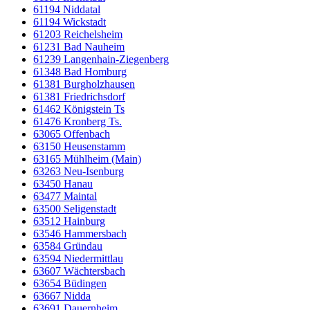
61194 Niddatal
61194 Wickstadt
61203 Reichelsheim
61231 Bad Nauheim
61239 Langenhain-Ziegenberg
61348 Bad Homburg
61381 Burgholzhausen
61381 Friedrichsdorf
61462 Königstein Ts
61476 Kronberg Ts.
63065 Offenbach
63150 Heusenstamm
63165 Mühlheim (Main)
63263 Neu-Isenburg
63450 Hanau
63477 Maintal
63500 Seligenstadt
63512 Hainburg
63546 Hammersbach
63584 Gründau
63594 Niedermittlau
63607 Wächtersbach
63654 Büdingen
63667 Nidda
63691 Dauernheim