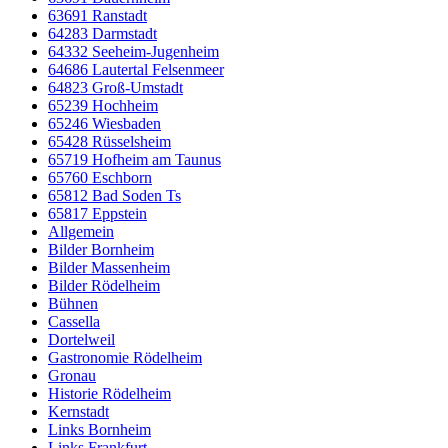
63691 Ranstadt
64283 Darmstadt
64332 Seeheim-Jugenheim
64686 Lautertal Felsenmeer
64823 Groß-Umstadt
65239 Hochheim
65246 Wiesbaden
65428 Rüsselsheim
65719 Hofheim am Taunus
65760 Eschborn
65812 Bad Soden Ts
65817 Eppstein
Allgemein
Bilder Bornheim
Bilder Massenheim
Bilder Rödelheim
Bühnen
Cassella
Dortelweil
Gastronomie Rödelheim
Gronau
Historie Rödelheim
Kernstadt
Links Bornheim
Links Frankfurt