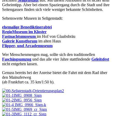
zeichnen
Seligenstadt
aus. Mit diesen Attributen ist es sicher kein
Geheimtipp. Aber bei einem Spaziergang durch die Stadt und ihre
Seitengassen finden sich viele weniger bekannte Schönheiten.
Sehenswerte Museen in Seligenstadt:
ehemalige Benediktinerabtei
RegioMuseum im Kloster
Fastnachtsmuseum
im Hof von Glaabsbräu
Galerie Kunstforum
im alten Haus
Flipper- und Arcademuseum
Wer Menschenmengen mag, sollte sich den traditionellen
Faschingsumzug
und das alle vier Jahre stattfindende
Geleitsfest
nicht entgehen lassen.
Genuss bereits bei der Anreise bietet die Fahrt mit dem Rad über
den Mainuferweg
(ab Frankfurt ca. 35 km/1:50 h).