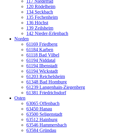
117 Niederrad
120 Rödelheim
134 Seckbach
135 Fechenheim
136 Höchst
139 Zeilsheim
142 Nieder-Erlenbach
Norden
61169 Friedberg
61184 Karben
61118 Bad Vilbel
61194 Niddatal
61194 Ilbenstadt
61194 Wickstadt
61203 Reichelsheim
61348 Bad Homburg
61239 Langenhain-Ziegenberg
61381 Friedrichsdorf
Osten
63065 Offenbach
63450 Hanau
63500 Seligenstadt
63512 Hainburg
63546 Hammersbach
63584 Gründau