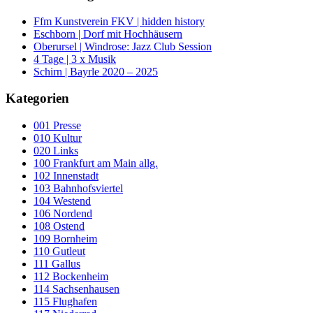
Ffm Kunstverein FKV | hidden history
Eschborn | Dorf mit Hochhäusern
Oberursel | Windrose: Jazz Club Session
4 Tage | 3 x Musik
Schirn | Bayrle 2020 – 2025
Kategorien
001 Presse
010 Kultur
020 Links
100 Frankfurt am Main allg.
102 Innenstadt
103 Bahnhofsviertel
104 Westend
106 Nordend
108 Ostend
109 Bornheim
110 Gutleut
111 Gallus
112 Bockenheim
114 Sachsenhausen
115 Flughafen