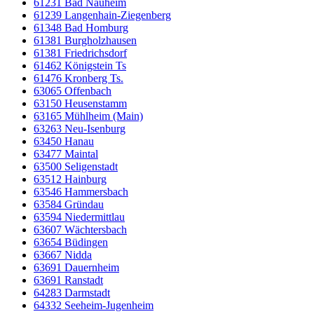
61231 Bad Nauheim
61239 Langenhain-Ziegenberg
61348 Bad Homburg
61381 Burgholzhausen
61381 Friedrichsdorf
61462 Königstein Ts
61476 Kronberg Ts.
63065 Offenbach
63150 Heusenstamm
63165 Mühlheim (Main)
63263 Neu-Isenburg
63450 Hanau
63477 Maintal
63500 Seligenstadt
63512 Hainburg
63546 Hammersbach
63584 Gründau
63594 Niedermittlau
63607 Wächtersbach
63654 Büdingen
63667 Nidda
63691 Dauernheim
63691 Ranstadt
64283 Darmstadt
64332 Seeheim-Jugenheim