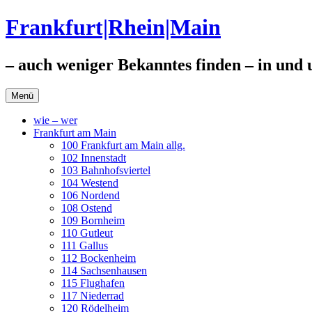
Zum
Frankfurt|Rhein|Main
Inhalt
springen
– auch weniger Bekanntes finden – in und
Menü
wie – wer
Frankfurt am Main
100 Frankfurt am Main allg.
102 Innenstadt
103 Bahnhofsviertel
104 Westend
106 Nordend
108 Ostend
109 Bornheim
110 Gutleut
111 Gallus
112 Bockenheim
114 Sachsenhausen
115 Flughafen
117 Niederrad
120 Rödelheim