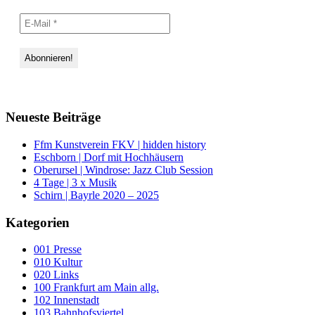
Neueste Beiträge
Ffm Kunstverein FKV | hidden history
Eschborn | Dorf mit Hochhäusern
Oberursel | Windrose: Jazz Club Session
4 Tage | 3 x Musik
Schirn | Bayrle 2020 – 2025
Kategorien
001 Presse
010 Kultur
020 Links
100 Frankfurt am Main allg.
102 Innenstadt
103 Bahnhofsviertel