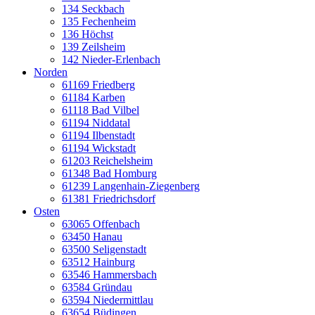
134 Seckbach
135 Fechenheim
136 Höchst
139 Zeilsheim
142 Nieder-Erlenbach
Norden
61169 Friedberg
61184 Karben
61118 Bad Vilbel
61194 Niddatal
61194 Ilbenstadt
61194 Wickstadt
61203 Reichelsheim
61348 Bad Homburg
61239 Langenhain-Ziegenberg
61381 Friedrichsdorf
Osten
63065 Offenbach
63450 Hanau
63500 Seligenstadt
63512 Hainburg
63546 Hammersbach
63584 Gründau
63594 Niedermittlau
63654 Büdingen