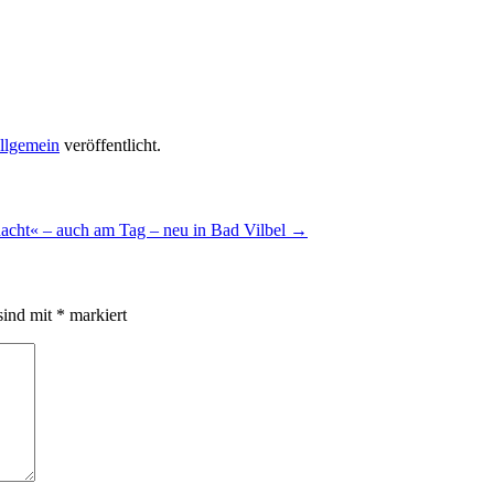
llgemein
veröffentlicht.
cht« – auch am Tag – neu in Bad Vilbel
→
sind mit
*
markiert