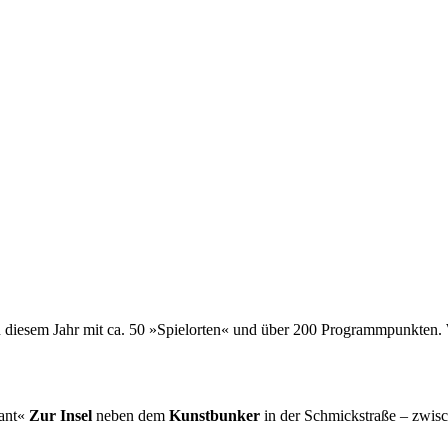
in diesem Jahr mit ca. 50 »Spielorten« und über 200 Programmpunkten. W
rant«
Zur Insel
neben dem
Kunstbunker
in der Schmickstraße – zwis