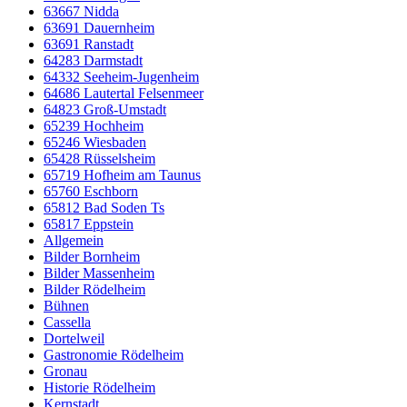
63667 Nidda
63691 Dauernheim
63691 Ranstadt
64283 Darmstadt
64332 Seeheim-Jugenheim
64686 Lautertal Felsenmeer
64823 Groß-Umstadt
65239 Hochheim
65246 Wiesbaden
65428 Rüsselsheim
65719 Hofheim am Taunus
65760 Eschborn
65812 Bad Soden Ts
65817 Eppstein
Allgemein
Bilder Bornheim
Bilder Massenheim
Bilder Rödelheim
Bühnen
Cassella
Dortelweil
Gastronomie Rödelheim
Gronau
Historie Rödelheim
Kernstadt