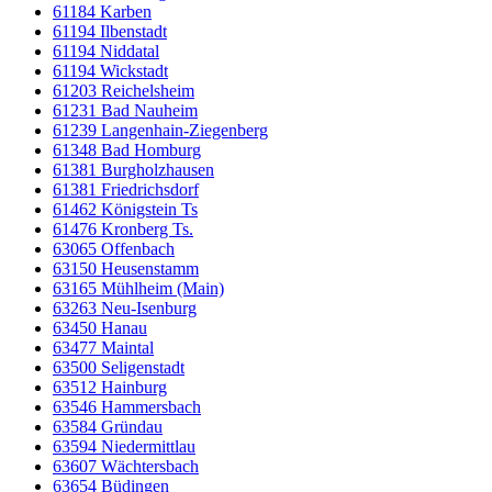
61184 Karben
61194 Ilbenstadt
61194 Niddatal
61194 Wickstadt
61203 Reichelsheim
61231 Bad Nauheim
61239 Langenhain-Ziegenberg
61348 Bad Homburg
61381 Burgholzhausen
61381 Friedrichsdorf
61462 Königstein Ts
61476 Kronberg Ts.
63065 Offenbach
63150 Heusenstamm
63165 Mühlheim (Main)
63263 Neu-Isenburg
63450 Hanau
63477 Maintal
63500 Seligenstadt
63512 Hainburg
63546 Hammersbach
63584 Gründau
63594 Niedermittlau
63607 Wächtersbach
63654 Büdingen