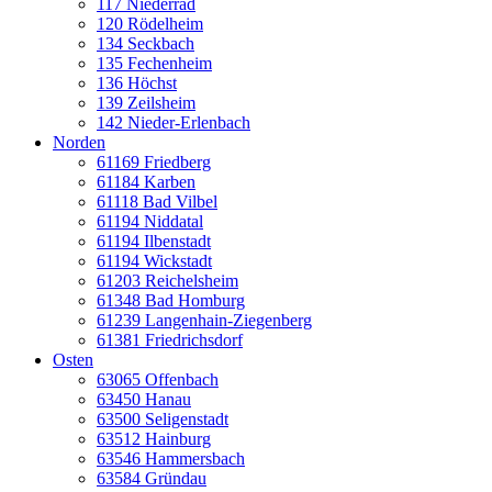
117 Niederrad
120 Rödelheim
134 Seckbach
135 Fechenheim
136 Höchst
139 Zeilsheim
142 Nieder-Erlenbach
Norden
61169 Friedberg
61184 Karben
61118 Bad Vilbel
61194 Niddatal
61194 Ilbenstadt
61194 Wickstadt
61203 Reichelsheim
61348 Bad Homburg
61239 Langenhain-Ziegenberg
61381 Friedrichsdorf
Osten
63065 Offenbach
63450 Hanau
63500 Seligenstadt
63512 Hainburg
63546 Hammersbach
63584 Gründau