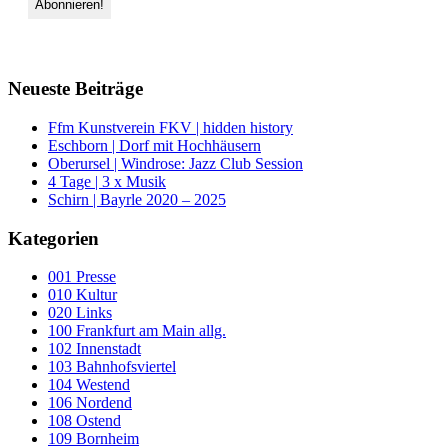
Neueste Beiträge
Ffm Kunstverein FKV | hidden history
Eschborn | Dorf mit Hochhäusern
Oberursel | Windrose: Jazz Club Session
4 Tage | 3 x Musik
Schirn | Bayrle 2020 – 2025
Kategorien
001 Presse
010 Kultur
020 Links
100 Frankfurt am Main allg.
102 Innenstadt
103 Bahnhofsviertel
104 Westend
106 Nordend
108 Ostend
109 Bornheim