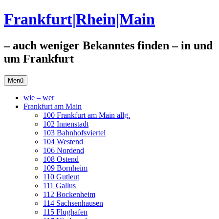
Zum
Frankfurt|Rhein|Main
Inhalt
springen
– auch weniger Bekanntes finden – in und
um Frankfurt
Menü
wie – wer
Frankfurt am Main
100 Frankfurt am Main allg.
102 Innenstadt
103 Bahnhofsviertel
104 Westend
106 Nordend
108 Ostend
109 Bornheim
110 Gutleut
111 Gallus
112 Bockenheim
114 Sachsenhausen
115 Flughafen