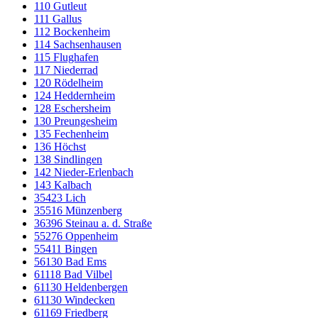
110 Gutleut
111 Gallus
112 Bockenheim
114 Sachsenhausen
115 Flughafen
117 Niederrad
120 Rödelheim
124 Heddernheim
128 Eschersheim
130 Preungesheim
135 Fechenheim
136 Höchst
138 Sindlingen
142 Nieder-Erlenbach
143 Kalbach
35423 Lich
35516 Münzenberg
36396 Steinau a. d. Straße
55276 Oppenheim
55411 Bingen
56130 Bad Ems
61118 Bad Vilbel
61130 Heldenbergen
61130 Windecken
61169 Friedberg