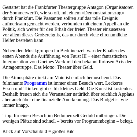
Gestartet hat die Frankfurter Theatergruppe Antagon (Organisatoren
der Sommerwerft), wie so oft, mit einem »Demonstrationszug«
durch Frankfurt. Die Passanten sollten auf das tolle Ereignis
aufmerksam gemacht werden, verbunden mit einem Appell an die
Politik, sich weiter für den Erhalt der freien Theater einzusetzen –
vor allem dieses Großereignis, das nur durch viele ehrenamtliche
Helfer bestehen kann.
Neben den Musikgruppen im Beduinenzelt war der Knaller des
ersten Abends die Aufführung von Faust III – einer fantastischen
Interpretation von Goethes Werk mit den bekannt furiosen Acts der
Antagontruppe. Das Motto: Theater über Geld.
Die Atmosphäre direkt am Main ist einfach berauschend. Das
fulminante
Programm
ist immer einen Besuch wert. Leckeres
Essen und Trinken gibt es für kleines Geld. Die Kunst ist kostenlos.
Deshalb freuen sich die Veranstalter natürlich über reichlich Applaus
aber auch über eine finanzielle Anerkennung. Das Budget ist wie
immer knapp.
Tipp: für einen Besuch im Beduinenzelt Geduld mitbringen. Die
wenigen Plätze sind schnell – bereits vor Programmbeginn – belegt.
Klick auf Vorschaubild = großes Bild