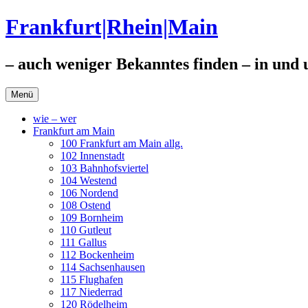
Zum
Frankfurt|Rhein|Main
Inhalt
springen
– auch weniger Bekanntes finden – in und
Menü
wie – wer
Frankfurt am Main
100 Frankfurt am Main allg.
102 Innenstadt
103 Bahnhofsviertel
104 Westend
106 Nordend
108 Ostend
109 Bornheim
110 Gutleut
111 Gallus
112 Bockenheim
114 Sachsenhausen
115 Flughafen
117 Niederrad
120 Rödelheim