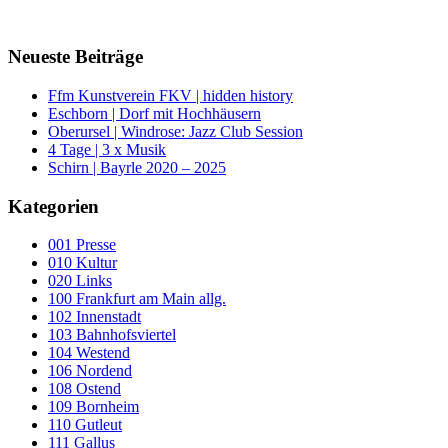
Neueste Beiträge
Ffm Kunstverein FKV | hidden history
Eschborn | Dorf mit Hochhäusern
Oberursel | Windrose: Jazz Club Session
4 Tage | 3 x Musik
Schirn | Bayrle 2020 – 2025
Kategorien
001 Presse
010 Kultur
020 Links
100 Frankfurt am Main allg.
102 Innenstadt
103 Bahnhofsviertel
104 Westend
106 Nordend
108 Ostend
109 Bornheim
110 Gutleut
111 Gallus