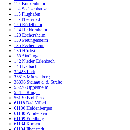
112 Bockenheim
114 Sachsenhausen
115 Flughafen
117 Niederrad
120 Rödelheim
124 Heddernheim
128 Eschersheim
130 Preungesheim
135 Fechenheim
136 Höchst
138 Sindlingen
142 Nieder-Erlenbach
143 Kalbach
35423 Lich
35516 Münzenberg
36396 Steinau a. d. Straße
55276 Oppenheim
55411 Bingen
56130 Bad Ems
61118 Bad Vilbel
61130 Heldenbergen
61130 Windecken
61169 Friedberg
61184 Karben
61194 Ilbenstadt