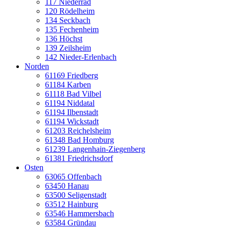
117 Niederrad
120 Rödelheim
134 Seckbach
135 Fechenheim
136 Höchst
139 Zeilsheim
142 Nieder-Erlenbach
Norden
61169 Friedberg
61184 Karben
61118 Bad Vilbel
61194 Niddatal
61194 Ilbenstadt
61194 Wickstadt
61203 Reichelsheim
61348 Bad Homburg
61239 Langenhain-Ziegenberg
61381 Friedrichsdorf
Osten
63065 Offenbach
63450 Hanau
63500 Seligenstadt
63512 Hainburg
63546 Hammersbach
63584 Gründau