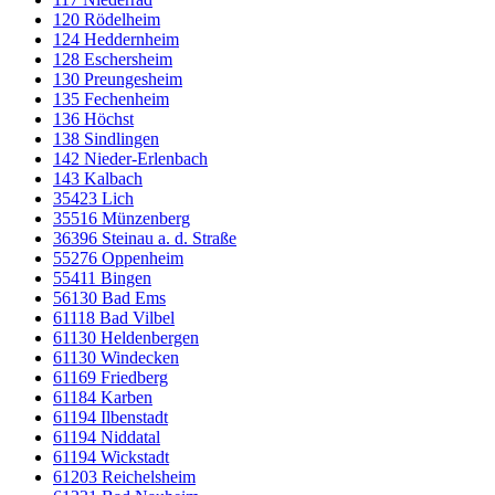
120 Rödelheim
124 Heddernheim
128 Eschersheim
130 Preungesheim
135 Fechenheim
136 Höchst
138 Sindlingen
142 Nieder-Erlenbach
143 Kalbach
35423 Lich
35516 Münzenberg
36396 Steinau a. d. Straße
55276 Oppenheim
55411 Bingen
56130 Bad Ems
61118 Bad Vilbel
61130 Heldenbergen
61130 Windecken
61169 Friedberg
61184 Karben
61194 Ilbenstadt
61194 Niddatal
61194 Wickstadt
61203 Reichelsheim