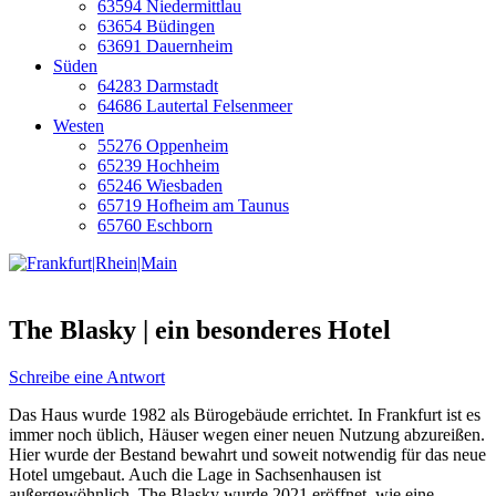
63594 Niedermittlau
63654 Büdingen
63691 Dauernheim
Süden
64283 Darmstadt
64686 Lautertal Felsenmeer
Westen
55276 Oppenheim
65239 Hochheim
65246 Wiesbaden
65719 Hofheim am Taunus
65760 Eschborn
The Blasky | ein besonderes Hotel
Schreibe eine Antwort
Das Haus wurde 1982 als Bürogebäude errichtet. In Frankfurt ist es
immer noch üblich, Häuser wegen einer neuen Nutzung abzureißen.
Hier wurde der Bestand bewahrt und soweit notwendig für das neue
Hotel umgebaut. Auch die Lage in Sachsenhausen ist
außergewöhnlich. The Blasky wurde 2021 eröffnet, wie eine