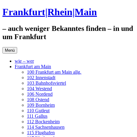
Zum
Frankfurt|Rhein|Main
Inhalt
springen
– auch weniger Bekanntes finden – in und
um Frankfurt
Menü
wie – wer
Frankfurt am Main
100 Frankfurt am Main allg.
102 Innenstadt
103 Bahnhofsviertel
104 Westend
106 Nordend
108 Ostend
109 Bornheim
110 Gutleut
111 Gallus
112 Bockenheim
114 Sachsenhausen
115 Flughafen