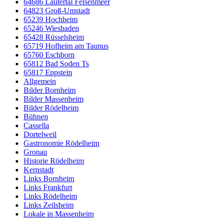
64686 Lautertal Felsenmeer
64823 Groß-Umstadt
65239 Hochheim
65246 Wiesbaden
65428 Rüsselsheim
65719 Hofheim am Taunus
65760 Eschborn
65812 Bad Soden Ts
65817 Eppstein
Allgemein
Bilder Bornheim
Bilder Massenheim
Bilder Rödelheim
Bühnen
Cassella
Dortelweil
Gastronomie Rödelheim
Gronau
Historie Rödelheim
Kernstadt
Links Bornheim
Links Frankfurt
Links Rödelheim
Links Zeilsheim
Lokale in Massenheim