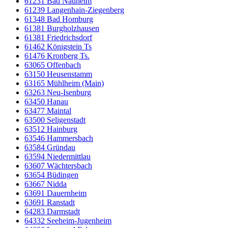
61231 Bad Nauheim
61239 Langenhain-Ziegenberg
61348 Bad Homburg
61381 Burgholzhausen
61381 Friedrichsdorf
61462 Königstein Ts
61476 Kronberg Ts.
63065 Offenbach
63150 Heusenstamm
63165 Mühlheim (Main)
63263 Neu-Isenburg
63450 Hanau
63477 Maintal
63500 Seligenstadt
63512 Hainburg
63546 Hammersbach
63584 Gründau
63594 Niedermittlau
63607 Wächtersbach
63654 Büdingen
63667 Nidda
63691 Dauernheim
63691 Ranstadt
64283 Darmstadt
64332 Seeheim-Jugenheim