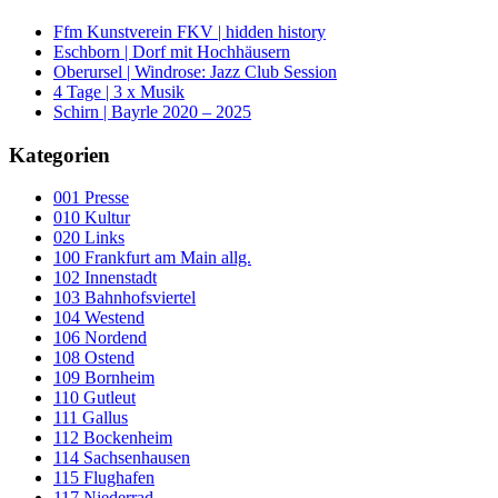
Ffm Kunstverein FKV | hidden history
Eschborn | Dorf mit Hochhäusern
Oberursel | Windrose: Jazz Club Session
4 Tage | 3 x Musik
Schirn | Bayrle 2020 – 2025
Kategorien
001 Presse
010 Kultur
020 Links
100 Frankfurt am Main allg.
102 Innenstadt
103 Bahnhofsviertel
104 Westend
106 Nordend
108 Ostend
109 Bornheim
110 Gutleut
111 Gallus
112 Bockenheim
114 Sachsenhausen
115 Flughafen
117 Niederrad