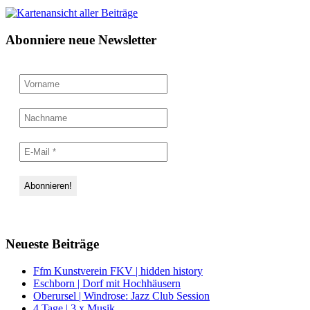
Abonniere neue Newsletter
Neueste Beiträge
Ffm Kunstverein FKV | hidden history
Eschborn | Dorf mit Hochhäusern
Oberursel | Windrose: Jazz Club Session
4 Tage | 3 x Musik