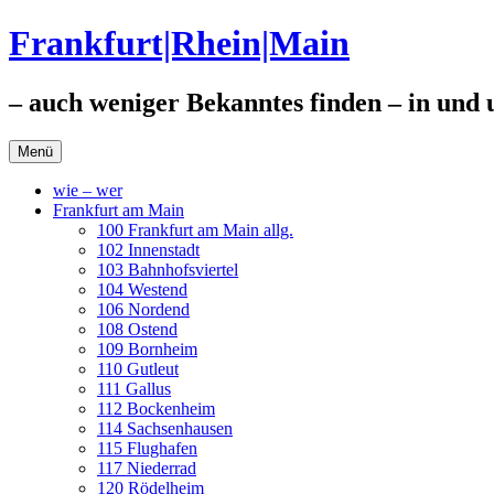
Zum
Frankfurt|Rhein|Main
Inhalt
springen
– auch weniger Bekanntes finden – in und
Menü
wie – wer
Frankfurt am Main
100 Frankfurt am Main allg.
102 Innenstadt
103 Bahnhofsviertel
104 Westend
106 Nordend
108 Ostend
109 Bornheim
110 Gutleut
111 Gallus
112 Bockenheim
114 Sachsenhausen
115 Flughafen
117 Niederrad
120 Rödelheim