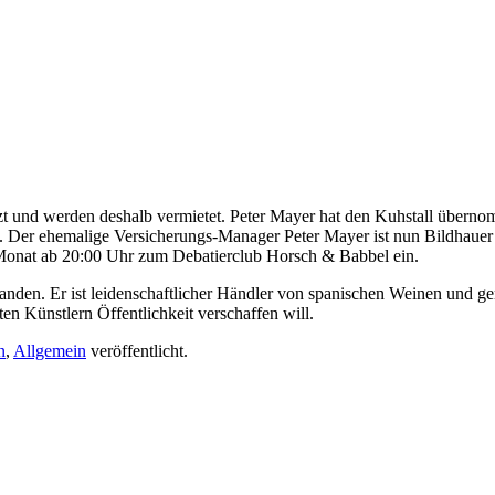
tzt und werden deshalb vermietet. Peter Mayer hat den Kuhstall übern
ng. Der ehemalige Versicherungs-Manager Peter Mayer ist nun Bildhaue
Monat ab 20:00 Uhr zum Debatierclub Horsch & Babbel ein.
anden. Er ist leidenschaftlicher Händler von spanischen Weinen und gen
n Künstlern Öffentlichkeit verschaffen will.
n
,
Allgemein
veröffentlicht.