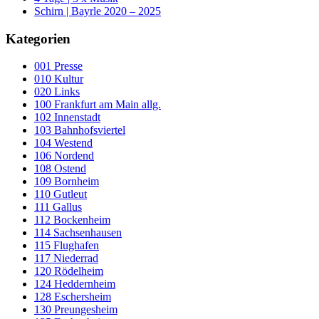
Schirn | Bayrle 2020 – 2025
Kategorien
001 Presse
010 Kultur
020 Links
100 Frankfurt am Main allg.
102 Innenstadt
103 Bahnhofsviertel
104 Westend
106 Nordend
108 Ostend
109 Bornheim
110 Gutleut
111 Gallus
112 Bockenheim
114 Sachsenhausen
115 Flughafen
117 Niederrad
120 Rödelheim
124 Heddernheim
128 Eschersheim
130 Preungesheim