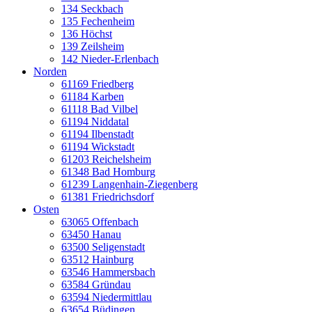
134 Seckbach
135 Fechenheim
136 Höchst
139 Zeilsheim
142 Nieder-Erlenbach
Norden
61169 Friedberg
61184 Karben
61118 Bad Vilbel
61194 Niddatal
61194 Ilbenstadt
61194 Wickstadt
61203 Reichelsheim
61348 Bad Homburg
61239 Langenhain-Ziegenberg
61381 Friedrichsdorf
Osten
63065 Offenbach
63450 Hanau
63500 Seligenstadt
63512 Hainburg
63546 Hammersbach
63584 Gründau
63594 Niedermittlau
63654 Büdingen