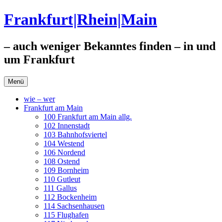
Zum
Frankfurt|Rhein|Main
Inhalt
springen
– auch weniger Bekanntes finden – in und
um Frankfurt
Menü
wie – wer
Frankfurt am Main
100 Frankfurt am Main allg.
102 Innenstadt
103 Bahnhofsviertel
104 Westend
106 Nordend
108 Ostend
109 Bornheim
110 Gutleut
111 Gallus
112 Bockenheim
114 Sachsenhausen
115 Flughafen