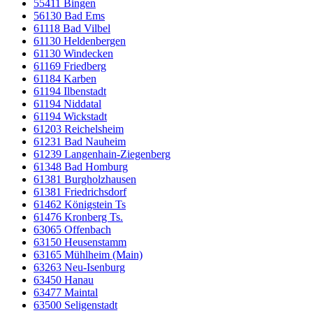
55411 Bingen
56130 Bad Ems
61118 Bad Vilbel
61130 Heldenbergen
61130 Windecken
61169 Friedberg
61184 Karben
61194 Ilbenstadt
61194 Niddatal
61194 Wickstadt
61203 Reichelsheim
61231 Bad Nauheim
61239 Langenhain-Ziegenberg
61348 Bad Homburg
61381 Burgholzhausen
61381 Friedrichsdorf
61462 Königstein Ts
61476 Kronberg Ts.
63065 Offenbach
63150 Heusenstamm
63165 Mühlheim (Main)
63263 Neu-Isenburg
63450 Hanau
63477 Maintal
63500 Seligenstadt