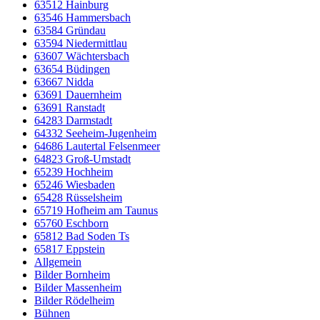
63512 Hainburg
63546 Hammersbach
63584 Gründau
63594 Niedermittlau
63607 Wächtersbach
63654 Büdingen
63667 Nidda
63691 Dauernheim
63691 Ranstadt
64283 Darmstadt
64332 Seeheim-Jugenheim
64686 Lautertal Felsenmeer
64823 Groß-Umstadt
65239 Hochheim
65246 Wiesbaden
65428 Rüsselsheim
65719 Hofheim am Taunus
65760 Eschborn
65812 Bad Soden Ts
65817 Eppstein
Allgemein
Bilder Bornheim
Bilder Massenheim
Bilder Rödelheim
Bühnen