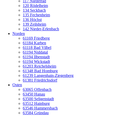
117 Niederrad
120 Rödelheim
134 Seckbach
135 Fechenheim
136 Höchst
139 Zeilsheim
142 Nieder-Erlenbach
Norden
61169 Friedberg
61184 Karben
61118 Bad Vilbel
61194 Niddatal
61194 Ilbenstadt
61194 Wickstadt
61203 Reichelsheim
61348 Bad Homburg
61239 Langenhain-Ziegenberg
61381 Friedrichsdorf
Osten
63065 Offenbach
63450 Hanau
63500 Seligenstadt
63512 Hainburg
63546 Hammersbach
63584 Gründau