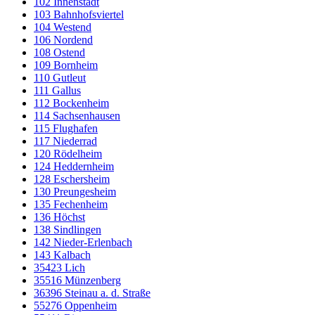
102 Innenstadt
103 Bahnhofsviertel
104 Westend
106 Nordend
108 Ostend
109 Bornheim
110 Gutleut
111 Gallus
112 Bockenheim
114 Sachsenhausen
115 Flughafen
117 Niederrad
120 Rödelheim
124 Heddernheim
128 Eschersheim
130 Preungesheim
135 Fechenheim
136 Höchst
138 Sindlingen
142 Nieder-Erlenbach
143 Kalbach
35423 Lich
35516 Münzenberg
36396 Steinau a. d. Straße
55276 Oppenheim