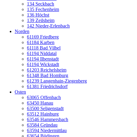
134 Seckbach
135 Fechenheim
136 Höchst
139 Zeilsheim
142 Nieder-Erlenbach
Norden
61169 Friedberg
61184 Karben
61118 Bad Vilbel
61194 Niddatal
61194 Ilbenstadt
61194 Wickstadt
61203 Reichelsheim
61348 Bad Homburg
61239 Langenhain-Ziegenberg
61381 Friedrichsdorf
Osten
63065 Offenbach
63450 Hanau
63500 Seligenstadt
63512 Hainburg
63546 Hammersbach
63584 Gründau
63594 Niedermittlau
63654 Büdingen