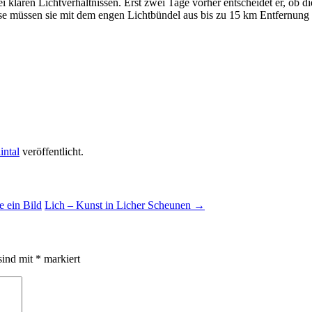
 klaren Lichtverhältnissen. Erst zwei Tage vorher entscheidet er, ob di
Diese müssen sie mit dem engen Lichtbündel aus bis zu 15 km Entfernung 
ntal
veröffentlicht.
e ein Bild
Lich – Kunst in Licher Scheunen
→
sind mit
*
markiert