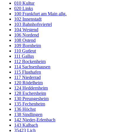
010 Kultur
020 Links
100 Frankfurt am Main allg.
102 Innenstadt
103 Bahnhofsviertel
104 Westend
106 Nordend
108 Ostend
109 Bornheim
110 Gutleut
111 Gallus
112 Bockenheim
114 Sachsenhausen
115 Flughafen
117 Niederrad
120 Rödelheim
124 Heddernheim
128 Eschersheim
130 Preungesheim
135 Fechenheim
136 Höchst
138 Sindlingen
142 Nieder-Erlenbach
143 Kalbach
35423 Lich