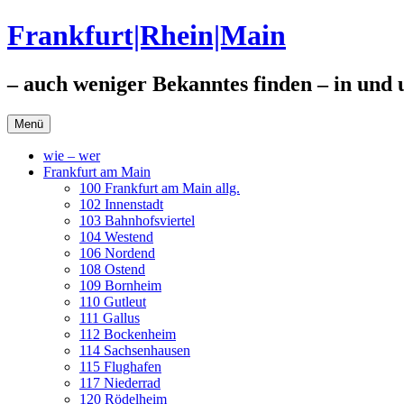
Zum
Frankfurt|Rhein|Main
Inhalt
springen
– auch weniger Bekanntes finden – in und
Menü
wie – wer
Frankfurt am Main
100 Frankfurt am Main allg.
102 Innenstadt
103 Bahnhofsviertel
104 Westend
106 Nordend
108 Ostend
109 Bornheim
110 Gutleut
111 Gallus
112 Bockenheim
114 Sachsenhausen
115 Flughafen
117 Niederrad
120 Rödelheim