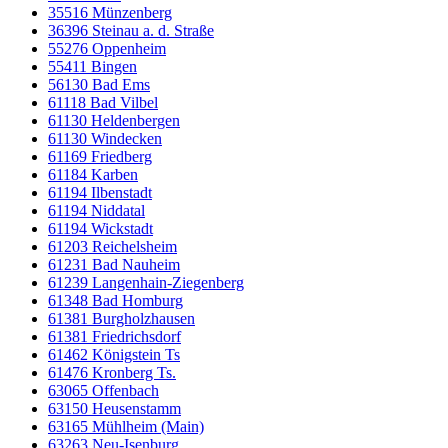
35516 Münzenberg
36396 Steinau a. d. Straße
55276 Oppenheim
55411 Bingen
56130 Bad Ems
61118 Bad Vilbel
61130 Heldenbergen
61130 Windecken
61169 Friedberg
61184 Karben
61194 Ilbenstadt
61194 Niddatal
61194 Wickstadt
61203 Reichelsheim
61231 Bad Nauheim
61239 Langenhain-Ziegenberg
61348 Bad Homburg
61381 Burgholzhausen
61381 Friedrichsdorf
61462 Königstein Ts
61476 Kronberg Ts.
63065 Offenbach
63150 Heusenstamm
63165 Mühlheim (Main)
63263 Neu-Isenburg