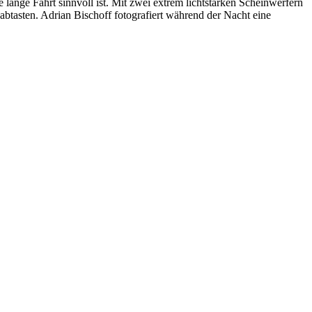
e lange Fahrt sinnvoll ist. Mit zwei extrem lichtstarken Scheinwerfern
abtasten. Adrian Bischoff fotografiert während der Nacht eine